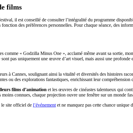
e films
tival, il est conseillé de consulter l’intégralité du programme disponibl
fonction des préférences personnelles. Pour chaque séance, des informat
titres comme « Godzilla Minus One », acclamé même avant sa sortie, mo
e sont pas uniquement une œuvre d’art visuel, mais aussi une profonde 
urs à Cannes, soulignant ainsi la vitalité et diversités des histoires raco
antes ou des explorations fantastiques, enrichissant leur compréhension d
lleurs films d’animation
et les œuvres de cinéastes talentueux qui cont
tes moins connues, chaque projection ouvre une fenêtre sur un monde fa
e site officiel de
l’événement
et ne manquez pas cette chance unique d