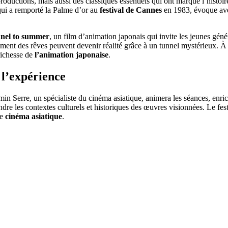
productions, mais aussi des classiques essentiels qui ont marqué l’histo
qui a remporté la Palme d’or au
festival de Cannes
en 1983, évoque avec 
nel to summer
, un film d’animation japonais qui invite les jeunes gén
ment des rêves peuvent devenir réalité grâce à un tunnel mystérieux. À 
 richesse de
l’animation japonaise
.
 l’expérience
min Serre, un spécialiste du cinéma asiatique, animera les séances, enric
 les contextes culturels et historiques des œuvres visionnées. Le festi
le
cinéma asiatique
.