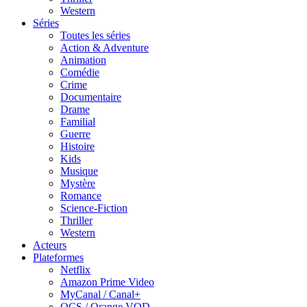
Western
Séries
Toutes les séries
Action & Adventure
Animation
Comédie
Crime
Documentaire
Drame
Familial
Guerre
Histoire
Kids
Musique
Mystère
Romance
Science-Fiction
Thriller
Western
Acteurs
Plateformes
Netflix
Amazon Prime Video
MyCanal / Canal+
OCS / Orange VOD