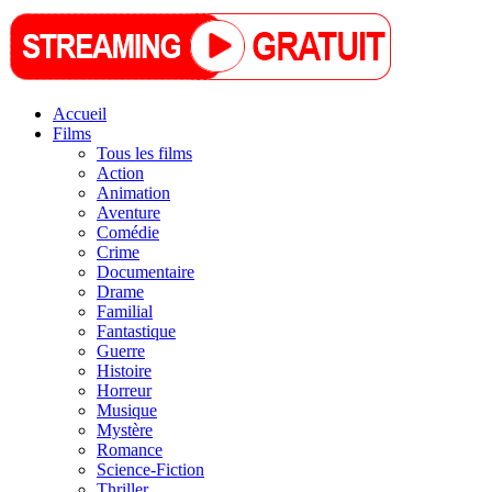
Accueil
Films
Tous les films
Action
Animation
Aventure
Comédie
Crime
Documentaire
Drame
Familial
Fantastique
Guerre
Histoire
Horreur
Musique
Mystère
Romance
Science-Fiction
Thriller