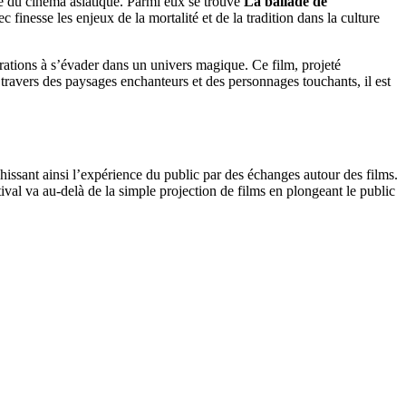
ire du cinéma asiatique. Parmi eux se trouve
La ballade de
finesse les enjeux de la mortalité et de la tradition dans la culture
érations à s’évader dans un univers magique. Ce film, projeté
travers des paysages enchanteurs et des personnages touchants, il est
hissant ainsi l’expérience du public par des échanges autour des films.
val va au-delà de la simple projection de films en plongeant le public