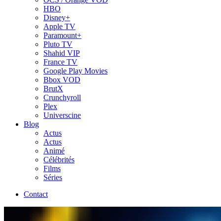
HBO
Disney+
Apple TV
Paramount+
Pluto TV
Shahid VIP
France TV
Google Play Movies
Bbox VOD
BrutX
Crunchyroll
Plex
Universcine
Blog
Actus
Actus
Animé
Célébrités
Films
Séries
Contact