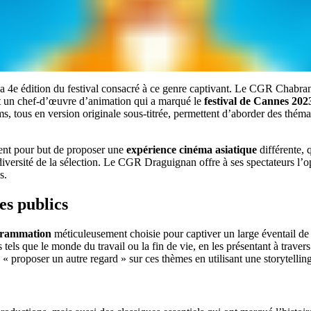
la 4e édition du festival consacré à ce genre captivant. Le CGR Chabra
nt un chef-d’œuvre d’animation qui a marqué le
festival de Cannes 202
 tous en version originale sous-titrée, permettent d’aborder des thémat
nent pour but de proposer une
expérience cinéma asiatique
différente, q
la diversité de la sélection. Le CGR Draguignan offre à ses spectateurs l
s.
es publics
rammation
méticuleusement choisie pour captiver un large éventail de 
s tels que le monde du travail ou la fin de vie, en les présentant à trav
e « proposer un autre regard » sur ces thèmes en utilisant une storytellin