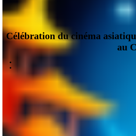
Célébration du cinéma asiatiq
au C