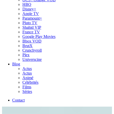
HBO
Disney+
Apple TV
Paramount+
Pluto TV
Shahid VIP
France TV
Google Play Movies
Bbox VOD
BrutX
Crunchyroll
Plex
Universcine
Blog
Actus
Actus
Animé
Célébrités
Films
Séries
Contact