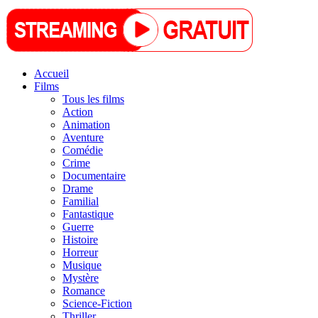
Accueil
Films
Tous les films
Action
Animation
Aventure
Comédie
Crime
Documentaire
Drame
Familial
Fantastique
Guerre
Histoire
Horreur
Musique
Mystère
Romance
Science-Fiction
Thriller