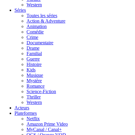
Western
Séries
Toutes les séries
Action & Adventure
Animation
Comédie
Crime
Documentaire
Drame
Familial
Guerre
Histoire
Kids
Musique
Mystère
Romance
Science-Fiction
Thriller
Western
Acteurs
Plateformes
Netflix
Amazon Prime Video
MyCanal / Canal+
OCS / Orange VOD