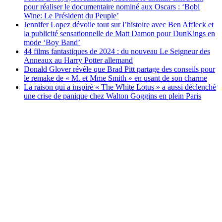
pour réaliser le documentaire nominé aux Oscars : ‘Bobi
Wine: Le Président du Peuple’
Jennifer Lopez dévoile tout sur l’histoire avec Ben Affleck et
la publicité sensationnelle de Matt Damon pour DunKings en
mode ‘Boy Band’
44 films fantastiques de 2024 : du nouveau Le Seigneur des
Anneaux au Harry Potter allemand
Donald Glover révèle que Brad Pitt partage des conseils pour
le remake de « M. et Mme Smith » en usant de son charme
La raison qui a inspiré « The White Lotus » a aussi déclenché
une crise de panique chez Walton Goggins en plein Paris