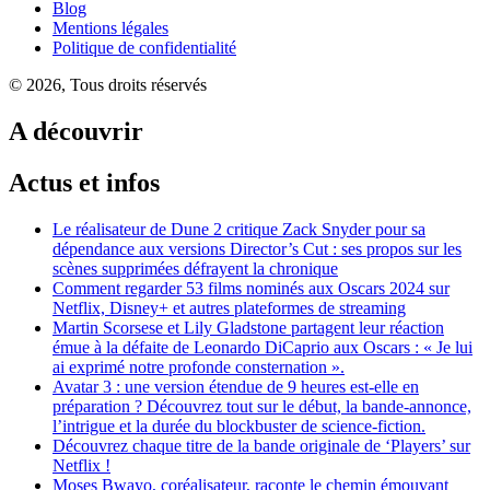
Blog
Mentions légales
Politique de confidentialité
© 2026, Tous droits réservés
A découvrir
Actus et infos
Le réalisateur de Dune 2 critique Zack Snyder pour sa
dépendance aux versions Director’s Cut : ses propos sur les
scènes supprimées défrayent la chronique
Comment regarder 53 films nominés aux Oscars 2024 sur
Netflix, Disney+ et autres plateformes de streaming
Martin Scorsese et Lily Gladstone partagent leur réaction
émue à la défaite de Leonardo DiCaprio aux Oscars : « Je lui
ai exprimé notre profonde consternation ».
Avatar 3 : une version étendue de 9 heures est-elle en
préparation ? Découvrez tout sur le début, la bande-annonce,
l’intrigue et la durée du blockbuster de science-fiction.
Découvrez chaque titre de la bande originale de ‘Players’ sur
Netflix !
Moses Bwayo, coréalisateur, raconte le chemin émouvant