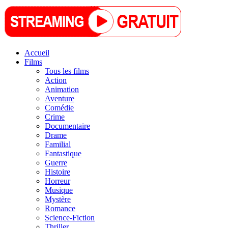
Accueil
Films
Tous les films
Action
Animation
Aventure
Comédie
Crime
Documentaire
Drame
Familial
Fantastique
Guerre
Histoire
Horreur
Musique
Mystère
Romance
Science-Fiction
Thriller