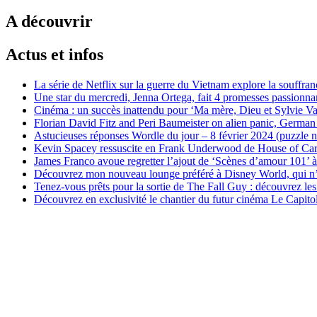
A découvrir
Actus et infos
La série de Netflix sur la guerre du Vietnam explore la souffran
Une star du mercredi, Jenna Ortega, fait 4 promesses passionna
Cinéma : un succès inattendu pour ‘Ma mère, Dieu et Sylvie Va
Florian David Fitz and Peri Baumeister on alien panic, German s
Astucieuses réponses Wordle du jour – 8 février 2024 (puzzle 
Kevin Spacey ressuscite en Frank Underwood de House of Car
James Franco avoue regretter l’ajout de ‘Scènes d’amour 101’ 
Découvrez mon nouveau lounge préféré à Disney World, qui n’a
Tenez-vous prêts pour la sortie de The Fall Guy : découvrez le
Découvrez en exclusivité le chantier du futur cinéma Le Capit