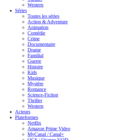
Western
Séries
Toutes les séries
Action & Adventure
Animation
Comédie
Crime
Documentaire
Drame
Familial
Guerre
Histoire
Kids
Musique
Mystère
Romance
Science-Fiction
Thriller
Western
Acteurs
Plateformes
Netflix
Amazon Prime Video
MyCanal / Canal+
OCS / Orange VOD