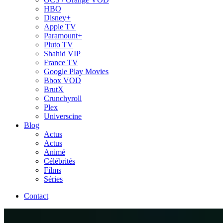
HBO
Disney+
Apple TV
Paramount+
Pluto TV
Shahid VIP
France TV
Google Play Movies
Bbox VOD
BrutX
Crunchyroll
Plex
Universcine
Blog
Actus
Actus
Animé
Célébrités
Films
Séries
Contact