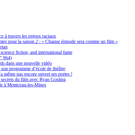
ce à travers les enjeux raciaux
ntes pour la saison 2 : « Chaque épisode sera comme un film »
rtan
cience fiction, and international fame
n° 964)
ds dans une nouvelle vidéo
à son programme d’école de théâtre
 même pas encore ouvert ses portes !
s secrets du film avec Ryan Gosling
ole à Montceau-les-Mines