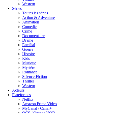
Western
Séries
Toutes les séries
Action & Adventure
Animation
Comédie
Crime
Documentaire
Drame
Familial
Guerre
Histoire
Kids
Musique
Mystère
Romance
Science-Fiction
Thriller
Western
Acteurs
Plateformes
Netflix
Amazon Prime Video
MyCanal / Canal+
OCS / Orange VOD