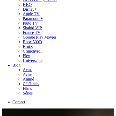
HBO
Disney+
Apple TV
Paramount+
Pluto TV
Shahid VIP
France TV
Google Play Movies
Bbox VOD
BrutX
Crunchyroll
Plex
Universcine
Blog
Actus
Actus
Animé
Célébrités
Films
Séries
Contact