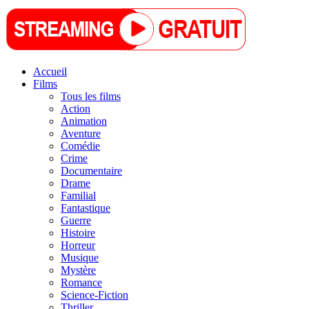
Accueil
Films
Tous les films
Action
Animation
Aventure
Comédie
Crime
Documentaire
Drame
Familial
Fantastique
Guerre
Histoire
Horreur
Musique
Mystère
Romance
Science-Fiction
Thriller