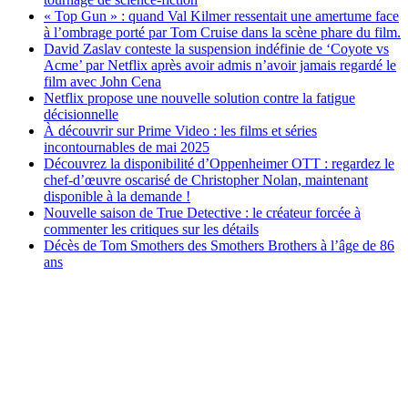
« Top Gun » : quand Val Kilmer ressentait une amertume face
à l’ombrage porté par Tom Cruise dans la scène phare du film.
David Zaslav conteste la suspension indéfinie de ‘Coyote vs
Acme’ par Netflix après avoir admis n’avoir jamais regardé le
film avec John Cena
Netflix propose une nouvelle solution contre la fatigue
décisionnelle
À découvrir sur Prime Video : les films et séries
incontournables de mai 2025
Découvrez la disponibilité d’Oppenheimer OTT : regardez le
chef-d’œuvre oscarisé de Christopher Nolan, maintenant
disponible à la demande !
Nouvelle saison de True Detective : le créateur forcée à
commenter les critiques sur les détails
Décès de Tom Smothers des Smothers Brothers à l’âge de 86
ans